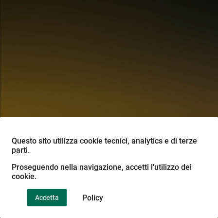
Questo sito utilizza cookie tecnici, analytics e di terze
parti.
Proseguendo nella navigazione, accetti l'utilizzo dei
Centro Congressi
cookie.
Humanitas, via Manzoni,
113 Rozzano (MI)
Policy
Accetta
Si è verificato un errore imprevisto. Riprova più tardi
Ok